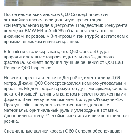
После нескольких анонсов Q60 Concept японский
автомейкер провел официальную презентацию
концептуального купе в Детройте. Предвестник конкурента
немецких BMW M4 и Audi S5 обзавелся элегантным
дизайном, передовым 3-литровым твин-турбо двигателем с
прямым впрыском и низкой крышей.
В Infiniti не стали скрывать, что Q60 Concept будет
прародителем высокопроизводительного 2-дверного
фастбэка. Концепт получил лучшие решения от Q50 Eau
Rouge и Q80 Inspiration.
Новинка, представленная в Детройте, имеет длину 4,69
метра. Дизайн Q60 Concept оказался немного угловатым и
простым. Модель характеризуется дутыми арками, сильно
покатой крышей, длинным капотом и заметно зауженными
фарами. Внешне купе напоминает болиды «Формулы-1».
Продукт Infiniti получил качественные отделочные
материалы, оригинальный руль и углеродные вставки.
Дополнили картину 21-дюймовые диски и низкопрофильная
резина.
Специальные валики кресел Q60 Concept обеспечивают