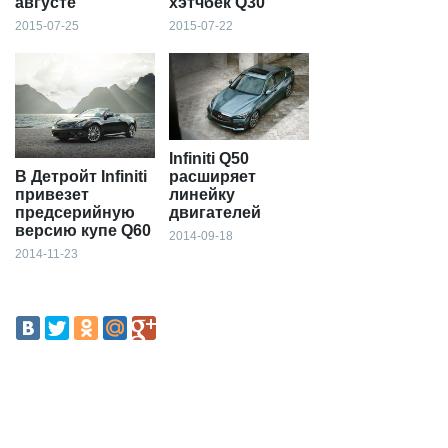
августе
хэтчбек Q30
2015-07-25
2015-07-22
Infiniti Q50
В Детройт Infiniti
расширяет
привезет
линейку
предсерийную
двигателей
версию купе Q60
2014-09-18
2014-11-23