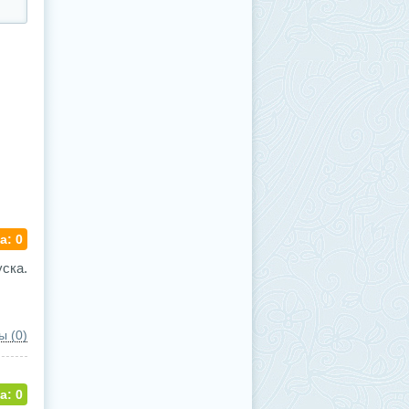
а: 0
ска.
ы (0)
а: 0