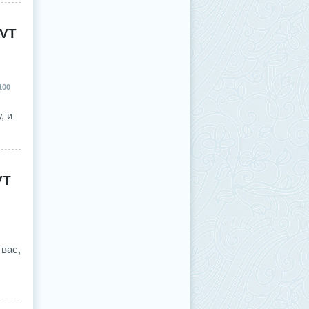
 VT
100
, и
VT
вас,