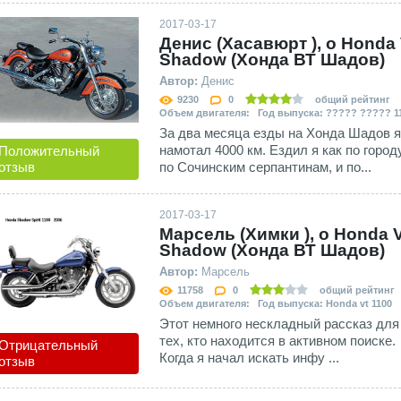
2017-03-17
Денис (Хасавюрт ), о Honda
Shadow (Хонда ВТ Шадов)
Автор:
Денис
9230
0
общий рейтинг
Объем двигателя: Год выпуска: ????? ????? 1
За два месяца езды на Хонда Шадов я
намотал 4000 км. Ездил я как по городу
Положительный
по Сочинским серпантинам, и по...
отзыв
2017-03-17
Марсель (Химки ), о Honda 
Shadow (Хонда ВТ Шадов)
Автор:
Марсель
11758
0
общий рейтинг
Объем двигателя: Год выпуска: Honda vt 1100
Этот немного нескладный рассказ для 
тех, кто находится в активном поиске.
Отрицательный
Когда я начал искать инфу ...
отзыв