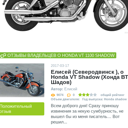
ОТЗЫВЫ ВЛАДЕЛЬЦЕВ О HONDA VT 1100 SHADOW
2017-03-17
Елисей (Северодвинск ), о
Honda VT Shadow (Хонда В
Шадов)
Автор:
Елисей
9074
0
общий рейтинг
Объем двигателя: Год выпуска: Honda shadow 
Всем доброго дня! Сразу приношу
Положительный
извинения за некую сумбурность, не
отзыв
вышел бы из меня писатель… Вот
решил...