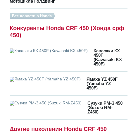
мотоцикла Голдвинг
Все новости о Honda
Конкуренты Honda CRF 450 (Хонда срф
450)
Кавасаки КХ
450F
(Kawasaki KX
450F)
Ямаха YZ 450F
(Yamaha YZ
450F)
Сузуки РМ-З 450
(Suzuki RM-
Z450)
Другие поколения Honda CRF 450